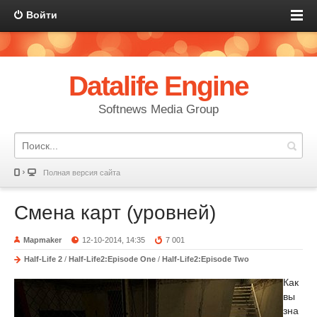
Войти
Datalife Engine
Softnews Media Group
Полная версия сайта
Смена карт (уровней)
Mapmaker
12-10-2014, 14:35
7 001
Half-Life 2
/
Half-Life2:Episode One
/
Half-Life2:Episode Two
Как
вы
зна