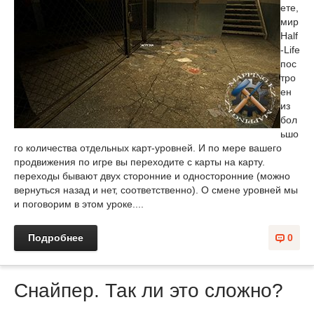
ете,
мир
Half
-Life
пос
тро
ен
из
бол
ьшо
го количества отдельных карт-уровней. И по мере вашего
продвижения по игре вы переходите с карты на карту.
переходы бывают двух сторонние и односторонние (можно
вернуться назад и нет, соответственно). О смене уровней мы
и поговорим в этом уроке....
Подробнее
0
Снайпер. Так ли это сложно?