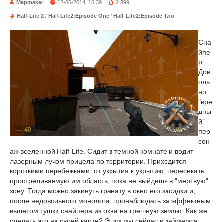
Mapmaker
12-06-2014, 16:39
2 899
Half-Life 2
/
Half-Life2:Episode One
/
Half-Life2:Episode Two
Сна
йпе
р.
Дов
оль
но
"вре
дны
й"
пер
сон
аж вселенной Half-Life. Сидит в темной комнате и водит
лазерным лучом прицела по территории. Приходится
короткими перебежками, от укрытия к укрытию, пересекать
простреливаемую им область, пока не выйдешь в "мертвую"
зону. Тогда можно закинуть гранату в окно его засидки и,
после недовольного монолога, пронаблюдать за эффектным
вылетом тушки снайпера из окна на грешную землю. Как же
сделать это на своей карте? Этим мы сейчас и займемся...