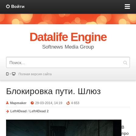
Войти
Datalife Engine
Softnews Media Group
Полная версия сайта
Блокировка пути. Шлюз
Mapmaker
29-03-2014, 14:19
4 653
Left4Dead
/
Left4Dead 2
В
про