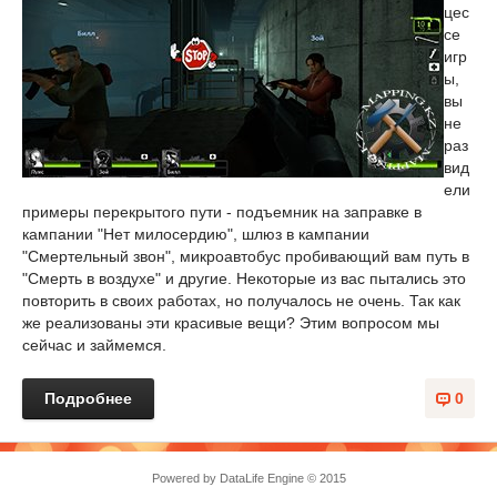
цес
се
игр
ы,
вы
не
раз
вид
ели
примеры перекрытого пути - подъемник на заправке в
кампании "Нет милосердию", шлюз в кампании
"Смертельный звон", микроавтобус пробивающий вам путь в
"Смерть в воздухе" и другие. Некоторые из вас пытались это
повторить в своих работах, но получалось не очень. Так как
же реализованы эти красивые вещи? Этим вопросом мы
сейчас и займемся.
Подробнее
0
Powered by
DataLife Engine
© 2015