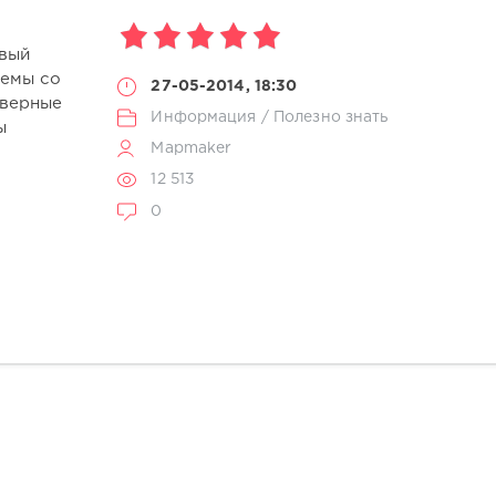
овый
лемы со
27-05-2014, 18:30
еверные
Информация
/
Полезно знать
ы
Mapmaker
12 513
0